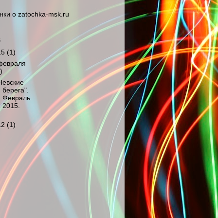
В
15
(1)
февраля
)
Невские
берега".
Февраль
2015.
12
(1)