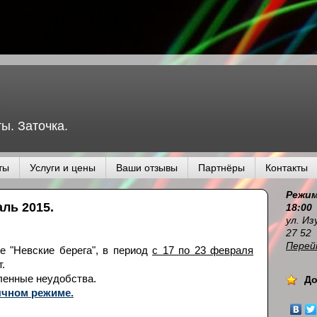
ы. Заточка.
ты
Услуги и цены
Ваши отзывы
Партнёры
Контакты
Режим
ль 2015.
18:00
ул. Из
27 52
Перей
е "Невские берега", в период
с 17 по 23 февраля
.
ленные неудобства.
До
ычном режиме.