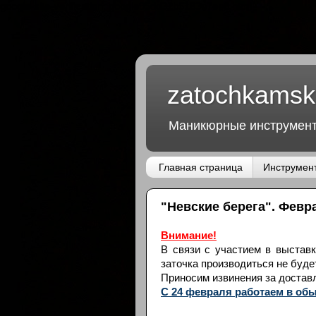
google-site-verification: google95dd32b5183e7ee6.html
zatochkamsk
Маникюрные инструмент
Главная страница
Инструмен
"Невские берега". Февра
Внимание!
В связи с участием в выставк
заточка производиться не будет
Приносим извинения за достав
С 24 февраля работаем в об