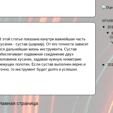
АРХИ
▼
20
▼
(1
В этой статье показана изнутри важнейшая часть
"
кусачек - сустав (шарнир). От его точности зависит
вся дальнейшая жизнь инструмента. Сустав
обеспечивает подвижное соединение двух
половинок кусачек, задавая нужную геометрию
режущих полотен. Если сустав выполнен верно и
►
20
точно, то инструмент будет долго и успешно
лавная страница